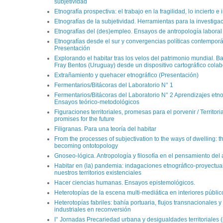
subjetividad
Etnografía prospectiva: el trabajo en la fragilidad, lo incierto e 
Etnografías de la subjetividad. Herramientas para la investiga
Etnografías del (des)empleo. Ensayos de antropología laboral y
Etnografías desde el sur y convergencias políticas contempor
Presentación
Explorando el habitar tras los velos del patrimonio mundial. B
Fray Bentos (Uruguay) desde un dispositivo cartográfico colab
Extrañamiento y quehacer etnográfico (Presentación)
Fermentarios/Bitácoras del Laboratorio N° 1
Fermentarios/Bitácoras del Laboratorio N° 2 Aprendizajes etno
Ensayos teórico-metodológicos
Figuraciones territoriales, promesas para el porvenir / Territoria
promises for the future
Filigranas. Para una teoría del habitar
From the processes of subjectivation to the ways of dwelling: th
becoming ontotopology
Gnoseo-lógica. Antropología y filosofía en el pensamiento del 
Habitar en (la) pandemia: indagaciones etnográfico-proyectua
nuestros territorios existenciales
Hacer ciencias humanas. Ensayos epistemológicos.
Heterotopías de la escena multi-mediática en interiores públic
Heterotopías fabriles: bahía portuaria, flujos transnacionales 
industriales en reconversión
I° Jornadas Precariedad urbana y desigualdades territoriales 