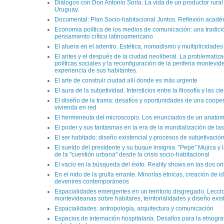
Diálogos con Don Antonio Soria. La vida de un productor rural
Uruguay.
Documental: Plan Socio-habitacional Juntos. Reflexión acad
Economía política de los medios de comunicación: una tradici
pensamiento crítico latinoamericano
El afuera en el adentro. Estética, nomadismo y multiplicidades
El antes y el después de la ciudad neoliberal. La problematiza
políticas sociales y la reconfiguración de la periferia montevi
experiencia de sus habitantes.
El arte de construir ciudad allí donde es más urgente
El aura de la subjetividad. Intersticios entre la filosofía y las 
El diseño de la trama: desafíos y oportunidades de una cooper
vivienda en red
El hermeneuta del microscopio. Los enunciados de un anato
El poder y sus fantasmas en la era de la mundialización de las
El ser habitado: diseño existencial y procesos de subjetivació
El sueldo del presidente y su buque insignia: "Pepe" Mujica y 
de la "cuestión urbana" desde la crisis socio-habitacional
El vacío en la búsqueda del éxito. Reality shows en las dos oril
En el nido de la grulla errante. Minorías étnicas, creación de i
devenires contemporáneos
Espacialidades emergentes en un territorio disgregado. Lecci
montevideanas sobre habitares, territorialidades y diseño exis
Espacialidades: antropología, arquitectura y comunicación
Espacios de internación hospitalaria. Desafíos para la etnograf