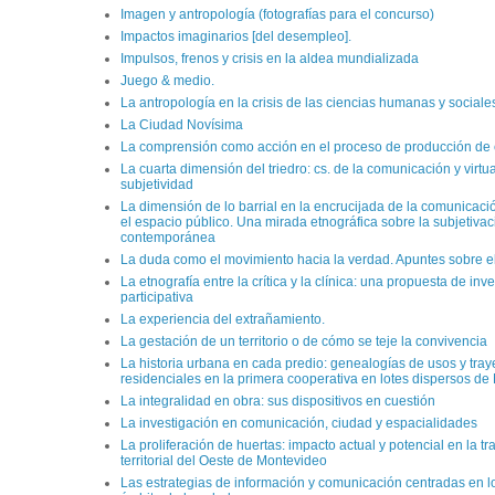
Imagen y antropología (fotografías para el concurso)
Impactos imaginarios [del desempleo].
Impulsos, frenos y crisis en la aldea mundializada
Juego & medio.
La antropología en la crisis de las ciencias humanas y sociale
La Ciudad Novísima
La comprensión como acción en el proceso de producción de
La cuarta dimensión del triedro: cs. de la comunicación y virtua
subjetividad
La dimensión de lo barrial en la encrucijada de la comunicació
el espacio público. Una mirada etnográfica sobre la subjetiva
contemporánea
La duda como el movimiento hacia la verdad. Apuntes sobre el
La etnografía entre la crítica y la clínica: una propuesta de inv
participativa
La experiencia del extrañamiento.
La gestación de un territorio o de cómo se teje la convivencia
La historia urbana en cada predio: genealogías de usos y tray
residenciales en la primera cooperativa en lotes dispersos d
La integralidad en obra: sus dispositivos en cuestión
La investigación en comunicación, ciudad y espacialidades
La proliferación de huertas: impacto actual y potencial en la t
territorial del Oeste de Montevideo
Las estrategias de información y comunicación centradas en l