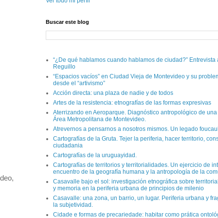
Ver todo mi perfil
Buscar este blog
“¿De qué hablamos cuando hablamos de ciudad?” Entrevista
Reguillo
“Espacios vacíos” en Ciudad Vieja de Montevideo y su proble
desde el “artivismo”
Acción directa: una plaza de nadie y de todos
Artes de la resistencia: etnografías de las formas expresivas
Aterrizando en Aeroparque. Diagnóstico antropológico de una vi
Área Metropolitana de Montevideo.
Atrevernos a pensarnos a nosotros mismos. Un legado foucau
Cartografías de la Gruta. Tejer la periferia, hacer territorio, cons
ciudadania
Cartografías de la uruguayidad.
Cartografías de territorios y territorialidades. Un ejercicio de i
encuentro de la geografía humana y la antropología de la co
ideo,
Casavalle bajo el sol: investigación etnográfica sobre territoria
y memoria en la periferia urbana de principios de milenio
Casavalle: una zona, un barrio, un lugar. Periferia urbana y f
la subjetividad.
Cidade e formas de precariedade: habitar como prática ontoló