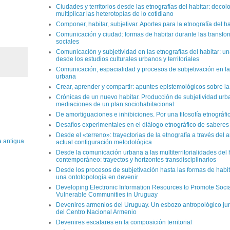
Ciudades y territorios desde las etnografías del habitar: decol
multiplicar las heterotopías de lo cotidiano
Componer, habitar, subjetivar. Aportes para la etnografía del ha
Comunicación y ciudad: formas de habitar durante las transf
sociales
Comunicación y subjetividad en las etnografías del habitar: u
desde los estudios culturales urbanos y territoriales
Comunicación, espacialidad y procesos de subjetivación en la 
urbana
Crear, aprender y compartir: apuntes epistemológicos sobre la
Crónicas de un nuevo habitar. Producción de subjetividad urb
mediaciones de un plan sociohabitacional
De amortiguaciones e inhibiciones. Por una filosofía etnográfi
Desafíos experimentales en el diálogo etnográfico de saberes
Desde el «terreno»: trayectorias de la etnografía a través del a
a antigua
actual configuración metodológica
Desde la comunicación urbana a las multiterritorialidades del 
contemporáneo: trayectos y horizontes transdisciplinarios
Desde los procesos de subjetivación hasta las formas de habi
una ontotopología en devenir
Developing Electronic Information Resources to Promote Social
Vulnerable Communities in Uruguay
Devenires armenios del Uruguay. Un esbozo antropológico junt
del Centro Nacional Armenio
Devenires escalares en la composición territorial