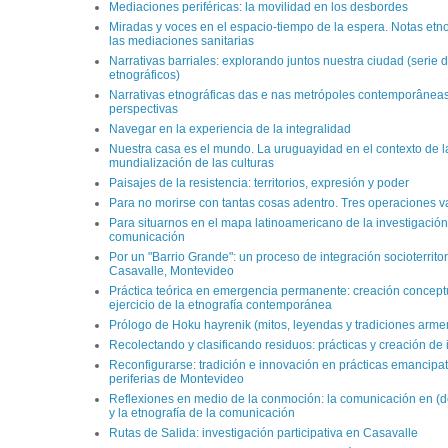
Mediaciones periféricas: la movilidad en los desbordes
Miradas y voces en el espacio-tiempo de la espera. Notas etno
las mediaciones sanitarias
Narrativas barriales: explorando juntos nuestra ciudad (serie 
etnográficos)
Narrativas etnográficas das e nas metrópoles contemporâneas
perspectivas
Navegar en la experiencia de la integralidad
Nuestra casa es el mundo. La uruguayidad en el contexto de l
mundialización de las culturas
Paisajes de la resistencia: territorios, expresión y poder
Para no morirse con tantas cosas adentro. Tres operaciones va
Para situarnos en el mapa latinoamericano de la investigació
comunicación
Por un "Barrio Grande": un proceso de integración socioterritor
Casavalle, Montevideo
Práctica teórica en emergencia permanente: creación concept
ejercicio de la etnografía contemporánea
Prólogo de Hoku hayrenik (mitos, leyendas y tradiciones arme
Recolectando y clasificando residuos: prácticas y creación de
Reconfigurarse: tradición e innovación en prácticas emancipat
periferias de Montevideo
Reflexiones en medio de la conmoción: la comunicación en (de
y la etnografía de la comunicación
Rutas de Salida: investigación participativa en Casavalle