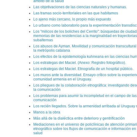
ámbito de la salud
Las objetivaciones de las ciencias naturales y humanas.
Las tramas socio-territoriales en las que habitamos
Lo ajeno más cercano, lo propio más expuesto
Lo urbano como laboratorio para la experimentación transdisci
Los "milicos de los boliches del Cerrito": búsquedas de ciudad
memorias de las resistencias a la marginalidad en trayectorias
subalternas
Los abusos de Ayman. Movilidad y comunicación transcultural
la metrópolis catalana
Los efectos de la epistemología kuhneana en las ciencias hu
Los estrategas del Maciel. (Anexo: Registro fotográfico).
Los estrategas del Maciel. Etnografía de un hospital público.
Los muros ante la diversidad. Ensayo crítico sobre la experien
comunidad armenia en el Uruguay.
Los pliegues de la colaboración etnográfica: investigando desd
la comunicación
Los problemas para asumir la incompletud en el campo de las 
comunicación
Los recién llegados. Sobre la armenidad arribada al Uruguay
Manos a la obra
Más allá de la dialéctica entre deterioro y gentrificación
Mediaciones en el universo de policlínicas de atención primari
etnográfico sobre los flujos de comunicación e información en
salud